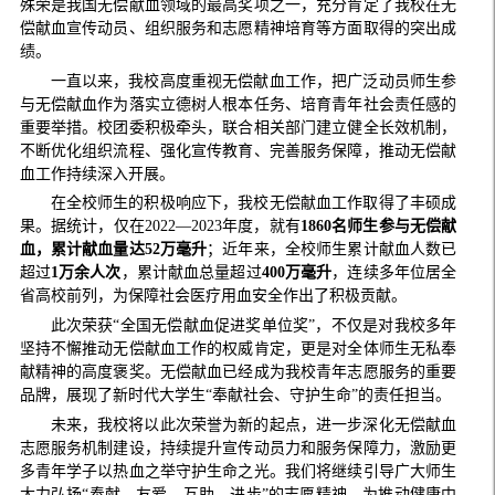
殊荣是我国无偿献血领域的最高奖项之一，充分肯定了我校在无
偿献血宣传动员、组织服务和志愿精神培育等方面取得的突出成
绩。
一直以来，我校高度重视无偿献血工作，把广泛动员师生参
与无偿献血作为落实立德树人根本任务、培育青年社会责任感的
重要举措。校团委积极牵头，联合相关部门建立健全长效机制，
不断优化组织流程、强化宣传教育、完善服务保障，推动无偿献
血工作持续深入开展。
在全校师生的积极响应下，我校无偿献血工作取得了丰硕成
果。据统计，仅在2022—2023年度，就有
1860名师生参与无偿献
血，累计献血量达52万毫升
；近年来，全校师生累计献血人数已
超过
1万余人次
，累计献血总量超过
400万毫升
，连续多年位居全
省高校前列，为保障社会医疗用血安全作出了积极贡献。
此次荣获“全国无偿献血促进奖单位奖”，不仅是对我校多年
坚持不懈推动无偿献血工作的权威肯定，更是对全体师生无私奉
献精神的高度褒奖。无偿献血已经成为我校青年志愿服务的重要
品牌，展现了新时代大学生“奉献社会、守护生命”的责任担当。
未来，我校将以此次荣誉为新的起点，进一步深化无偿献血
志愿服务机制建设，持续提升宣传动员力和服务保障力，激励更
多青年学子以热血之举守护生命之光。我们将继续引导广大师生
大力弘扬“奉献、友爱、互助、进步”的志愿精神，为推动健康中