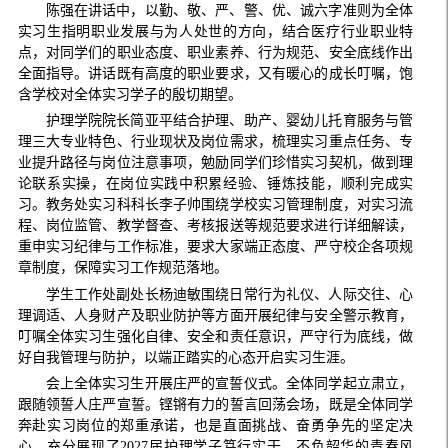
陈强在讲话中，以勤、敬、严、警、优、诚六字准则为全体
实习生指明职业发展与为人处世的方向，结合医疗行业职业特
点，对同学们的职业态度、职业素养、行为规范、安全底线作出
全面指导。讲话既有高度的职业要求，又有暖心的成长叮嘱，饱
含学校对全体实习学子的殷切期望。
护理学院院长简亚平结合护理、助产、婴幼儿托育服务与管
理三大专业特色、行业现状及岗位需求，梳理实习重点任务、专
业提升路径与岗位注意事项，勉励同学们珍惜实习契机，做到理
论联系实操，在岗位实践中积累经验、锤炼技能，顺利完成实
习。教务处实习科科长李子帅围绕学校实习管理制度，对实习流
程、岗位监管、教学督查、考核报送等规范要求进行详细解读，
重申实习纪律与工作标准，要求大家端正态度、严守校企各项规
章制度，保障实习工作规范落地。
学生工作处副处长杨迪敏围绕日常行为礼仪、人际交往、心
理调适、人身财产及职业防护等方面开展纪律与安全警示教育，
叮嘱全体实习生强化自律、安全和责任意识，严守行为底线，做
好自我管理与防护，以端正踏实的心态开启实习生涯。
会上全体实习生开展庄严的宣誓仪式。全体同学起立肃立，
跟随领誓人庄严宣誓。铿锵有力的誓言回荡会场，既是全体同学
奔赴实习岗位的郑重承诺，也是直面挑战、奋勇争先的坚定决
心，充分展现了2027届护理学子笃行实干、不负韶华的青春风