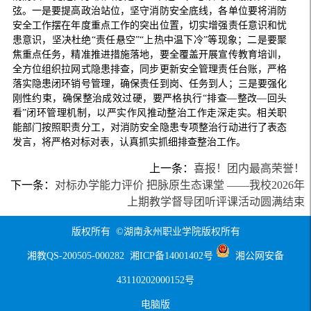
弦。一是要提高政治站位，坚守消防安全底线，各单位要将消防
安全工作摆在年度重点工作的突出位置，切实增强责任意识和忧
患意识，坚决杜绝“责任悬空”“上热中温下冷”等现象；二是要聚
焦重点任务，精准推进措施落地，要全覆盖开展宣传教育培训，
全方位组织拉网式隐患排查，同步更新安全管理责任台账，严格
落实隐患闭环销号管理，确保责任到岗、任务到人；三是要强化
刚性约束，确保整治成效过硬，要严格执行“排查—整改—回头
看”闭环管理机制，以严实作风推动整治工作走深走实。相关职
能部门按照职责分工，对消防安全隐患专项整治行动进行了表态
发言，将严格对标对表，认真抓实抓细排查整治工作。
上一条：
喜报！团内最高荣誉！
下一条：
对标办学能力评价 把脉原生态课堂 ——我校2026年
上期教学督导团听评课活动圆满结束
版权所有 ©湖南永州职业学院版权所有
湘教QS-200505-000282
湘ICP备14001402号
湘公网安备
43110202000152号
电脑版