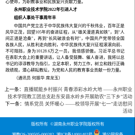
心使命，为职教事业和民族复兴贡献力量。
永州职业技术学院2022年引进人才
组织人事处干事
周年丰
中国共产党立志于中华民族伟大复兴的千秋伟业，百年正是
风华正茂，回望105年的奋进征程，从“雄关漫道真如铁”，到“人
间正道是沧桑”，再到“长风破浪会有时”，中国共产党带领全国
各族人民，从胜利走向胜利，中华民族伟大复兴征程滚滚向前、
不可阻挡，身为10128.6万之一员，我倍感骄傲。习近平总书记
在表彰大会上的重要讲话，让人备受鼓舞、催人奋进，我将以总
书记的谆谆教导为指引，立足本职，努力工作，树立和践行正确
政绩观，潜心耕耘教坛，为党和人民的教育事业贡献一份力量。
（通讯员 何振华 席龙玉）
上一条：
直播赋能乡村振兴 青春添彩水岭大地 ——永州职业
技术学院教工团总支赴东安县水岭乡开展助农“三下乡”活动
下一条：
情系党员 关怀暖心 ——校领导开展“七一”走访慰问
活动
版权所有 ©湖南永州职业学院版权所有
湘教QS-200505-000282
湘ICP备14001402号
湘公网安备