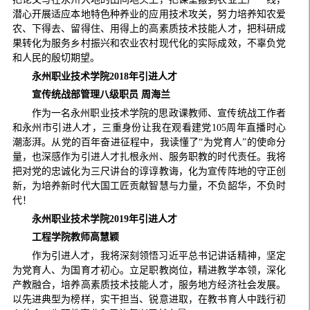
潜心开展适应本地特色种养业的应用技术攻关，努力培养知农爱
农、下得去、留得住、用得上的高素质技术技能人才，把科研成
果转化为服务乡村振兴和农业农村现代化的实际成效，不辜负党
和人民的殷切期望。
永州职业技术学院2018年引进人才
宣传统战部管理八级职员 周海兰
作为一名永州职业技术学院的思政课教师、宣传统战工作者
和永州市引进人才，三重身份让我在观看建党105周年直播时心
潮澎湃。从党的百年奋进征程中，我读懂了“为党育人”的使命分
量，也深感作为引进人才扎根永州、服务职教的时代责任。我将
把对党的忠诚化为三尺讲台的谆谆教诲，化为宣传阵地的守正创
新，为培养新时代大国工匠贡献智慧与力量，不负韶华，不负时
代！
永州职业技术学院2019年引进人才
工程学院教师高慧颖
作为引进人才，我将深刻领悟习近平总书记讲话精神，坚定
为党育人、为国育才初心。立足职教岗位，精进教学本领，深化
产教融合，培养高素质技术技能人才，服务地方经济社会发展。
以先进典型为榜样，实干担当、锐意进取，在教书育人中践行初