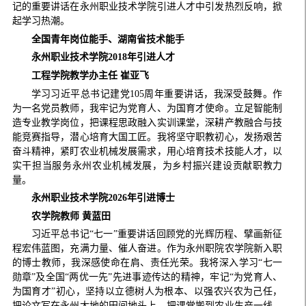
记的重要讲话在永州职业技术学院引进人才中引发热烈反响，掀
起学习热潮。
全国青年岗位能手、湖南省技术能手
永州职业技术学院2018年引进人才
工程学院教学办主任 崔亚飞
学习习近平总书记建党105周年重要讲话，我深受鼓舞。作
为一名党员教师，我牢记为党育人、为国育才使命。立足智能制
造专业教学岗位，把课程思政融入实训课堂，深耕产教融合与技
能竞赛指导，潜心培育大国工匠。我将坚守职教初心，发扬艰苦
奋斗精神，紧盯农业机械发展需求，用心培育技术技能人才，以
实干担当服务永州农业机械发展，为乡村振兴建设贡献职教力
量。
永州职业技术学院2026年引进博士
农学院教师 黄蓝田
习近平总书记“七一”重要讲话回顾党的光辉历程、擘画新征
程宏伟蓝图，充满力量、催人奋进。作为永州职院农学院新入职
的博士教师，我深感使命在肩、责任光荣。我将深入学习“七一
勋章”及全国“两优一先”先进事迹传达的精神，牢记“为党育人、
为国育才”初心，坚持以立德树人为根本、以强农兴农为己任，
把论文写在永州大地的田间地头上，把课堂搬到农业生产一线，