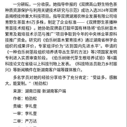
一分耕耘，一分收获。她指导申报的《双牌高山野生特色茶
种质资源保护与利用关键技术研究与示范》成功入选2024年双牌
县揭榜挂帅重大科技项目。指导双牌湖湘农林业发展有限公司培
育野生茶苗木6万多株，制定了企业标准——《双牌野生茶播种
育苗技术规程》。她协助双牌县打鼓坪国有林场将“伯乐树苗木
繁育及栽培技术示范与推广”项目争取到今年的中央林业草原科
技推广资金。研究的《伯乐树苗木繁育技术》通过湖南省林学会
组织的成果评价，专家组评价为“达到国内先进水平”。申请的
《一种伯乐树茎段组织培养诱导丛生芽的方法》等2项国家发明
专利进入实质审查阶段。《伯乐树继代芽生根培养试验》等6篇
科技论文在省级以上科技刊物上发表。《科技特派员助力乡村振
兴》等新闻稿件在新湖南客户端等媒体推介。
多名学员对她的经验分享给予了充分肯定：“受益多，感触
大，能复制。”（柏劲松）
来源：湖南日报·新湖南客户端
作者：柏劲松
责编：李礼壹
一审：李礼壹
二审：严万达