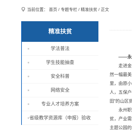
当前位置：
首页
/
专题专栏
/
精准扶贫
/ 正文
精准扶贫
学法普法
——永
学生技能抽查
走进金
然一幅最美
安全科普
里，由原小
网络安全
人，五保户
田”的山区
专业人才培养方案
永州职
省级教学资源库（申报）验收
贫，产业需
主题公园的