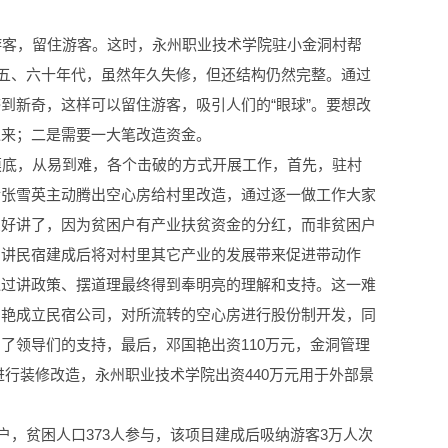
游客，留住游客。这时，永州职业技术学院驻小金洞村帮
纪五、六十年代，虽然年久失修，但还结构仍然完整。通过
到新奇，这样可以留住游客，吸引人们的“眼球”。要想改
过来；二是需要一大笔改造资金。
摸底，从易到难，各个击破的方式开展工作，首先，驻村
后张雪英主动腾出空心房给村里改造，通过逐一做工作大家
么好讲了，因为贫困户有产业扶贫资金的分红，而非贫困户
，讲民宿建成后将对村里其它产业的发展带来促进带动作
通过讲政策、摆道理最终得到奉明亮的理解和支持。这一难
国艳成立民宿公司，对所流转的空心房进行股份制开发，同
了领导们的支持，最后，邓国艳出资110万元，金洞管理
进行装修改造，永州职业技术学院出资440万元用于外部景
户，贫困人口373人参与，该项目建成后吸纳游客3万人次