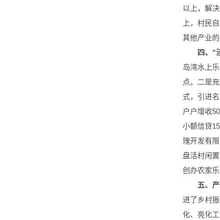
以上，解决
上，村民自
其他产业的
四、“
岛湾水上乐
点。二是充
式，引进名
户户增收5
小额信贷1
瑰开发有限
盘活村闲置
创办农家乐
五、产
进了乡村振
化、亮化工