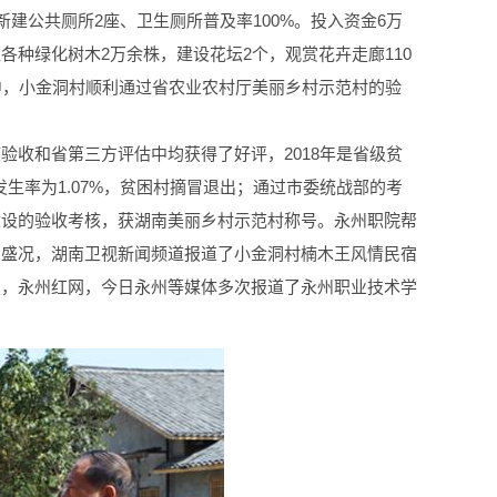
，新建公共厕所2座、卫生厕所普及率100%。投入资金6万
种绿化树木2万余株，建设花坛2个，观赏花卉走廊110
中，小金洞村顺利通过省农业农村厅美丽乡村示范村的验
收和省第三方评估中均获得了好评，2018年是省级贫
困发生率为1.07%，贫困村摘冒退出；通过市委统战部的考
建设的验收考核，获湖南美丽乡村示范村称号。永州职院帮
的盛况，湖南卫视新闻频道报道了小金洞村楠木王风情民宿
报，永州红网，今日永州等媒体多次报道了永州职业技术学