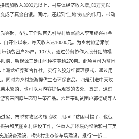
接增加收入3000元以上，村集体经济收入增加9万元以
变成了真金白银。同时，还起到“洼地”效应的作用，带动
蓬勃兴起，帮扶工作队首先引导村致富能人李宝成兴办金
，自开业以来，每天收入达10000元。为乡村旅游添景
带领贫困户25户，107人，通过劳务协作入股分红的模
井眼漕、架枧源三处山地种植黄精270亩。此项目可为贫困
车上洲龙虾养殖合作社，实行入股分红管理模式，通过用
以上。同时为乡村旅游提供生态环保食品。四是引进中天玫
花苗木繁殖，也可以为游客提供观赏的去处。五是，通过
让游客带回原生态野生茶产品。六是带动贫困户郭德成等人
利通过省、市脱贫攻坚考核验收，甩掉了贫困村帽子。也促
村振兴和美丽乡村建设工作，注重人居环境的整治和村庄美
设施设备建设、桥头村生态停车场建设。推行“一拆二