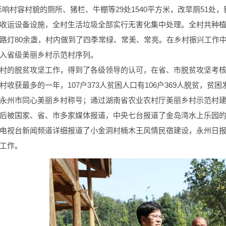
影响村容村貌的厕所、猪栏、牛棚等29处1540平方米，改旱厕51处
收运设备设施，全村生活垃圾全部实行无害化集中处理。全村共种植各
路灯80余盏，村内做到了四季常绿、常美、常亮。在乡村振兴工作
入省级美丽乡村示范村序列。
村的脱贫攻坚工作，得到了各级领导的认可，在省、市脱贫攻坚考核验
村收获最多的一年，107户373人贫困人口有106户369人脱贫，贫
永州市同心美丽乡村称号；通过湖南省农业农村厅美丽乡村示范村
后被国家、省、市多家媒体报道，中央七台报道了金岛湾水上乐园
电视台新闻频道详细报道了小金洞村楠木王风情民宿建设，永州日
工作。