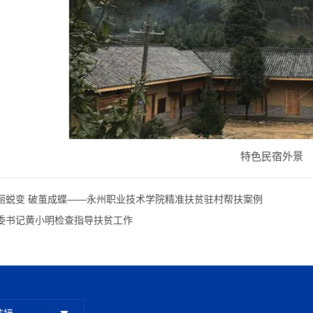
特色民宿外景
丽蜕变 破茧成蝶——永州职业技术学院精准扶贫驻村帮扶案例
委书记黄小明检查指导扶贫工作