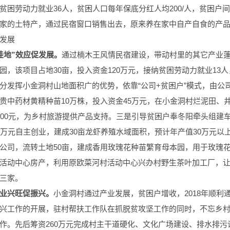
贫困劳动力就业36人，贫困人口每年保底分红人均200/人，贫困户间
家的土特产，通过民宿窗口销售出去，原来养在家中自产自食的产品
发展
洼地”效应促发展。
通过楠木王风情民宿建设，带动村里的其它产业
园，该项目占地30亩，投入资金120万元，接纳贫困劳动力就业13人
分发挥小金洞村山地面积广的优势，依靠“公司+贫困户”模式，由公司
贵中药材黄精种苗10万株，投入资金45万元，在小金洞村烂泥田、
000元，为乡村旅游提供产品支持。三是引导贫困户奉冬阳牵头组建
5万元自主创业，建成30亩龙虾养殖水域面积，预计年产值30万元
公司，流转土地50亩，建成香用玫瑰花种苗繁育母本园，用于玫瑰
活动中心房产，利用原欧菜河村活动中心兴办村野生茶叶加工厂，
三家。
业兴旺促振兴。
小金洞村通过产业发展，贫困户增收，2018年顺
兴工作的开展，驻村帮扶工作队在抓脱贫攻坚工作的同时，不忘乡
作。先后筹资260万元完成村主干道硬化、文化广场建设、排水排污