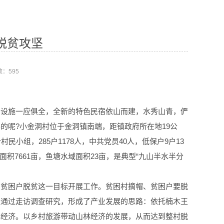
脱贫攻坚
数：
595
身设施一应俱全，全新的特色民宿依山而建，水秀山青，俨
的呢?小金洞村位于金洞镇南端，距镇政府所在地19公
小组，285户1178人，中共党员40人，低保户9户13
林面积7661亩，鱼塘水域面积23亩，是典型“九山半水半分
，贫困户脱贫这一目标开展工作。贫困村摘帽、贫困户要脱
队通过走访调查研究，形成了产业发展的思路：依托楠木王
林经济。以乡村旅游带动山林经济的发展，从而达到整村脱