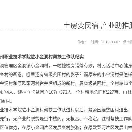
土房变民宿 产业助推
作者： 时间：2019-03-07 点击
州职业技术学院驻小金洞村帮扶工作队纪实
洞管理区金洞镇小金洞村，一幢幢楼房错落有致，村民活动中心健
乡村的画卷，哪里还有省级贫困村的影子？而原来的小金洞村是怎样
金洞村和原欧菜河村合并后组成的新村，属省级贫困村。全村辖13个村民
4户4人，建档立卡贫困户107户373人。全村耕地总面积227亩，山
贫困村。
业技术学院驻小金洞村帮扶工作队进村以后，紧紧围绕贫困村退出
先行，无产业的脱贫是空中楼阁，无根基、不稳定。驻村帮扶工作
区位优势，在原小金洞片区发展乡村旅游；在原欧菜河片区发展山