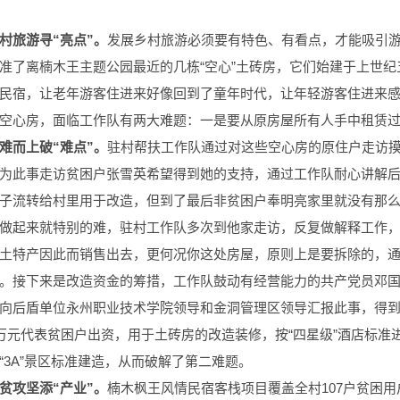
村旅游寻“亮点”。
发展乡村旅游必须要有特色、有看点，才能吸引
准了离楠木王主题公园最近的几栋“空心”土砖房，它们始建于上世
民宿，让老年游客住进来好像回到了童年时代，让年轻游客住进来感
空心房，面临工作队有两大难题：一是要从原房屋所有人手中租赁
难而上破“难点”。
驻村帮扶工作队通过对这些空心房的原住户走访
为此事走访贫困户张雪英希望得到她的支持，通过工作队耐心讲解
子流转给村里用于改造，但到了最后非贫困户奉明亮家里就没有那
做起来就特别的难，驻村工作队多次到他家走访，反复做解释工作
土特产因此而销售出去，更何况你这处房屋，原则上是要拆除的，
。接下来是改造资金的筹措，工作队鼓动有经营能力的共产党员邓
向后盾单位永州职业技术学院领导和金洞管理区领导汇报此事，得到
0万元代表贫困户出资，用于土砖房的改造装修，按“四星级”酒店标准
“3A”景区标准建造，从而破解了第二难题。
贫攻坚添“产业”。
楠木枫王风情民宿客栈项目覆盖全村107户贫困用