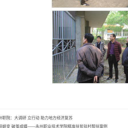
州职院：大调研 立行动 助力地方经济复苏
丽蜕变 破茧成蝶——永州职业技术学院精准扶贫驻村帮扶案例