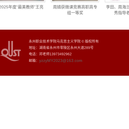
025年度“最美教师”王亮
周婧获微课竞赛高职高专
李田、周海兰获
组一等奖
秀指导老师
永州职业技术学院马克思主义学院 © 版权所有
地址：湖南省永州市零陵区永州大道289号
电话：邓老师13973492962
yzzyMY2023@163.com
邮箱：