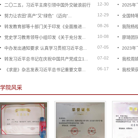
12-30
二〇二五，习近平主席引领中国外交破浪前行
2025
12-29
努力让农田“高产”又“绿色”（迈向“...
全国特等
08-26
转发教育部等十部门关于印发《全面推进...
我院杨程
10-08
党史学习教育领导小组印发《关于充分发...
廖琦团队
07-05
中办发出通知要求 认真学习贯彻习近平总...
2023
07-02
转发习近平总书记在庆祝中国共产党成立1...
我校周婧
06-17
《求是》杂志发表习近平总书记重要文章...
我校荣获
学院风采