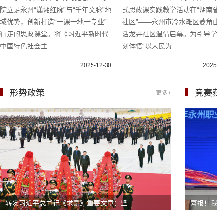
院立足永州“潇湘红脉”与“千年文脉”地
式思政课实践教学活动在“湖南
域优势，创新打造“一课一地一专业”
社区”——永州市冷水滩区菱角
行走的思政课堂。将《习近平新时代
活龙井社区温情启幕。为引导
中国特色社会主...
刻体悟“以人民为...
2025-12-30
2025
形势政策
竞赛
更多+
转发习近平总书记《求是》重要文章：坚...
喜报！我