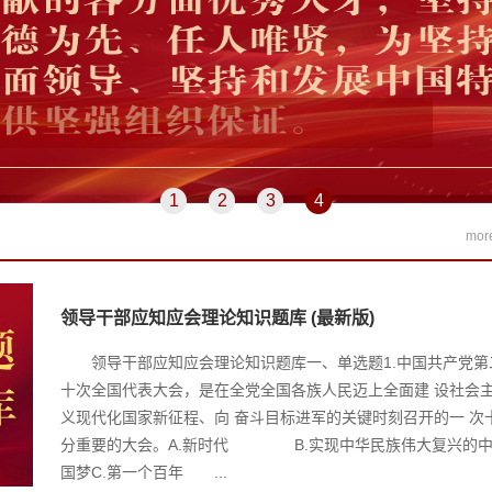
1
2
3
4
mor
领导干部应知应会理论知识题库 (最新版)
领导干部应知应会理论知识题库一、单选题1.中国共产党第
十次全国代表大会，是在全党全国各族人民迈上全面建 设社会
义现代化国家新征程、向 奋斗目标进军的关键时刻召开的一 次
分重要的大会。A.新时代 B.实现中华民族伟大复兴的
国梦C.第一个百年 ...