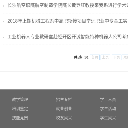
长沙航空职院航空制造学院院长黄登红教授来我系进行学术
2018年上期机械工程系中高职衔接项目宁远职业中专金工实习工
工业机器人专业教研室赴经开区开诚智能特种机器人公司考
共5条 1/1
首页
上页
下页
尾
教学管理
招生专栏
学工人员
培训鉴定
就业创业
学生活动
技能竞赛
校友风采
学生风采