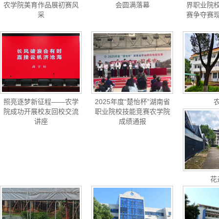
农学院美育作品展初赛风
会圆满落幕
界职业院
采
赛争夺赛
照亮逐梦新征程——农学
2025年度“楚怡杯”湖南省
院成功开展校友回校交流
职业院校技能竞赛农学院
讲座
成绩通报
花