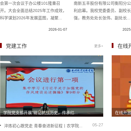
会第一次会议于办公楼101隆重召
南新五丰股份有限公司衡阳分
开。大会全面总结2025年工作成效，
利启幕。我校党委委员、副校
科学谋划2026年发展蓝图，凝聚...
强，教务处处长张伟、副处长...
2026-01-07
2025
党建工作
在线
更多+
学院党支部开展“铭记抗战历史，传承红...
在线开
05-27
淬炼初心跟党走 青春奋进新征程丨农学院...