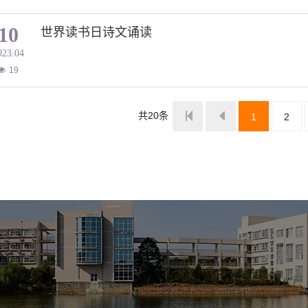
10
世界读书日诗文诵读
023.04
19
共20条
尾页
1
2