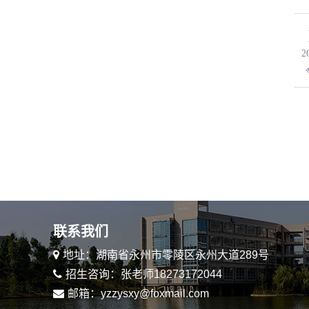
2
首页
上页
下页
联系我们
地址：湖南省永州市零陵区永州大道289号
招生咨询：张老师18273172044
邮箱：yzzysxy@foxmail.com