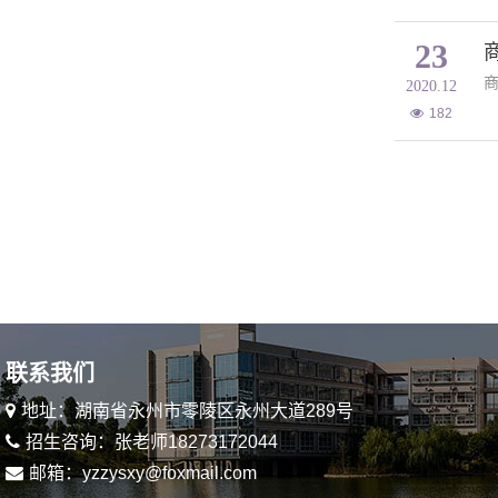
23
商
2020.12
182
首页
上页
下页
尾页
联系我们
地址：湖南省永州市零陵区永州大道289号
招生咨询：张老师18273172044
邮箱：yzzysxy@foxmail.com