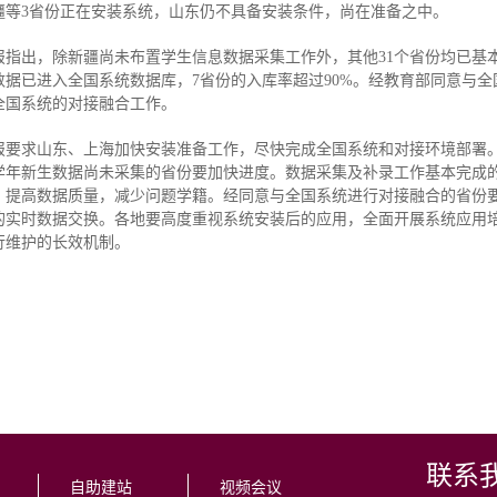
疆等3省份正在安装系统，山东仍不具备安装条件，尚在准备之中。
报指出，除新疆尚未布置学生信息数据采集工作外，其他31个省份均已基
数据已进入全国系统数据库，7省份的入库率超过90%。经教育部同意与
全国系统的对接融合工作。
报要求山东、上海加快安装准备工作，尽快完成全国系统和对接环境部署
学年新生数据尚未采集的省份要加快进度。数据采集及补录工作基本完成
，提高数据质量，减少问题学籍。经同意与全国系统进行对接融合的省份
的实时数据交换。各地要高度重视系统安装后的应用，全面开展系统应用
行维护的长效机制。
联系
自助建站
视频会议