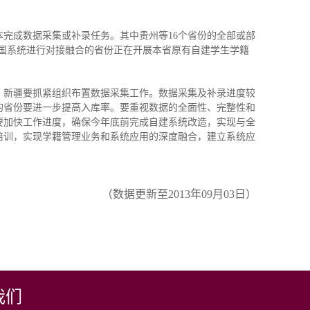
本完成数据采集或补录任务。其中贵州等16个省份的全部或部
全国系统进行对接融合的省份正在开展本省原有自建学生学籍
。新疆要抓紧组织布置数据采集工作。数据采集及补录进度较
的省份要进一步提高入库率。要重视数据的全面性、完整性和
要加快工作进度，确保今年底前完成自建系统改造，实现与全
培训，实现学籍管理业务和系统应用的深度融合，建立系统应
（数据更新至2013年09月03日）
我们