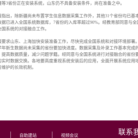
疆等3省份正在安装系统，山东仍不具备安装条件，尚在准备之中。
报指出，除新疆尚未布置学生信息数据采集工作外，其他31个省份均已基
数据已进入全国系统数据库，7省份的入库率超过90%。经教育部同意与
全国系统的对接融合工作。
报要求山东、上海加快安装准备工作，尽快完成全国系统和对接环境部署
学年新生数据尚未采集的省份要加快进度。数据采集及补录工作基本完成
，提高数据质量，减少问题学籍。经同意与全国系统进行对接融合的省份
的实时数据交换。各地要高度重视系统安装后的应用，全面开展系统应用
行维护的长效机制。
联系
自助建站
视频会议