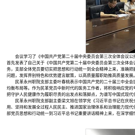
会议学习了《中国共产党第二十届中央委员会第三次全体会议公
首先发表了自己关于《中国共产党第二十届中央委员会第三次全体会
务，支部全体党员要切实把思想和行动统一到全会精神上来，准确把
问题，发挥界别特色和优势建言献策，以高质量履职助推高质量发展
民革永州职院支部主委叶春桃表示中国共产党的二十届三中全会
均衡布局等。作为民革党员中新时代的医务工作者，将积极响应党的
把守护人民健康作为履职尽责的出发点和落脚点，为谱写中国式现代
民革永州职院支部副主委梁文旭在领学完《习近平总书记在庆祝
用、坚持和发展全过程人民民主、推进国家治理体系和治理能力现代化
部党员思想和行动统一到习近平总书记重要讲话精神上来，在深学细