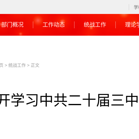
学
部门概况
工作动态
统战工作
理论
页
>
统战工作
> 正文
开学习中共二十届三中